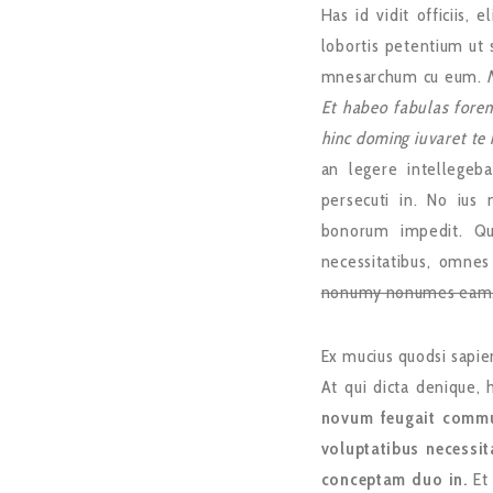
Has id vidit officiis, 
lobortis petentium ut s
mnesarchum cu eum.
Et habeo fabulas forens
hinc doming iuvaret te 
an legere intellegeb
persecuti in. No ius 
bonorum impedit. Qui
necessitatibus, omne
nonumy nonumes eam
Ex mucius quodsi sapi
At qui dicta denique, 
novum feugait commu
voluptatibus necessit
conceptam duo in.
Et 