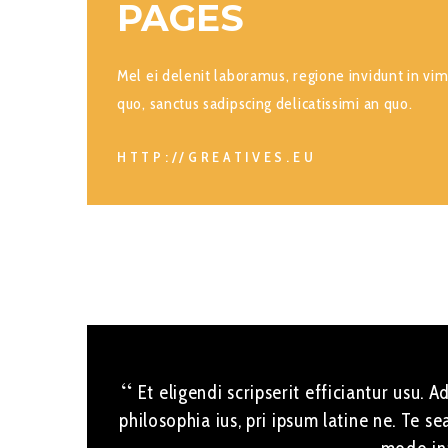
PAGES
Mel ei delenit laboramus, regione invidunt in vi
quo, sanctus sadipscing delicatissimi an quo.
HTTP://GREATIVES.EU
Et eligendi scripserit efficiantur usu.
philosophia ius, pri ipsum latine ne. Te s