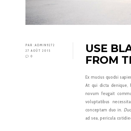
USE BL
PAR :
ADMIN9272
27 AOÛT 2015
FROM T
0
Ex mucius quodsi sapi
At qui dicta denique, 
novum feugait commu
voluptatibus necessit
conceptam duo in.
Duo
ad sea, pericula cotidie