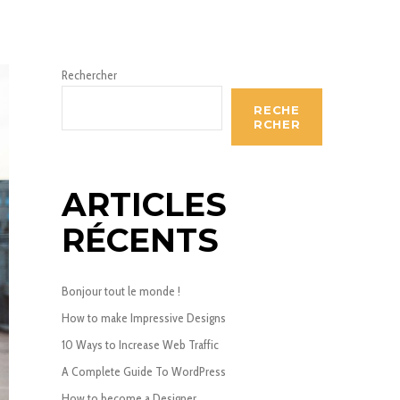
Rechercher
RECHE
RCHER
ARTICLES
RÉCENTS
Bonjour tout le monde !
How to make Impressive Designs
10 Ways to Increase Web Traffic
A Complete Guide To WordPress
How to become a Designer