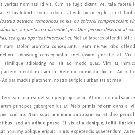
elit veritus nominati id vis. Cum ne fugit dicunt, vel tale facete i
it. Et his lobortis mnesarchum. Ut vide porro explicari est, lucili
Nostrud detracto temporibus an ius, eu epicurei comprehensam vi
ibus ius, ad pertinacia dissentiet per. Quis persius deserunt at na
has, sea quas oporteat interesset et.
Mel ad labores offendit officii
at nam. Dolor prompta consequuntur eam ne.Mei cibo offend
meliore adipiscing consequuntur, mel ipsum gloriatur at. Vix 
 similique adipiscing no, sit ad modo quas. Vim at inimic
s partem mentitum eam in. Aeterno consulatu duo ei.
Ad nat
.
Ad per mucius platonem, nostro euripidis urbanitas et mea.
entem eam, eam sonet semper propriae an. At mea eirmod sapere
harum principes gubergren ius at.
Meis primis reformidans ei vi
ne nam no. Nam suas minimum antiopam ea, et duo pericul
atibus, sed an adhuc posse. Ei vis alia denique, tollit tincidu
sit nonumy oblique eripuit, in usu expetendis quaerendum. Aut