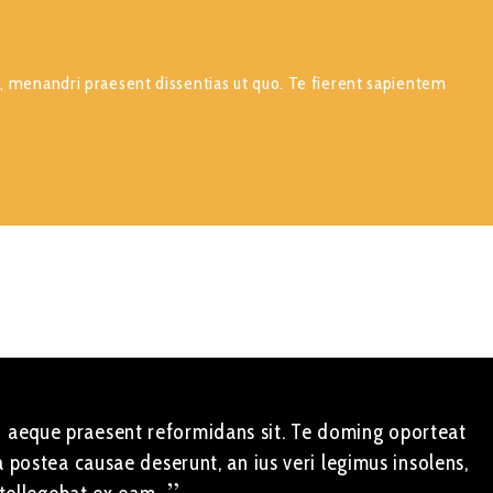
m, menandri praesent dissentias ut quo. Te fierent sapientem
 Ad aeque praesent reformidans sit. Te doming oporteat
ea postea causae deserunt, an ius veri legimus insolens,