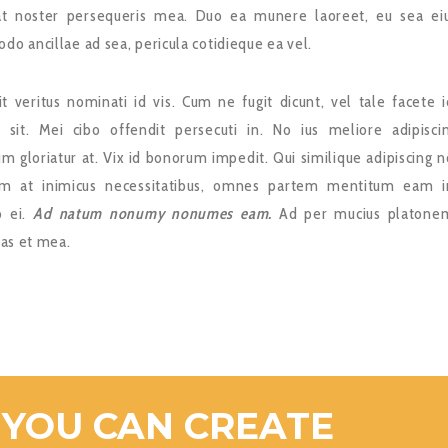
rat noster persequeris mea. Duo ea munere laoreet, eu sea ei
o ancillae ad sea, pericula cotidieque ea vel.
elit veritus nominati id vis. Cum ne fugit dicunt, vel tale facete i
 sit. Mei cibo offendit persecuti in. No ius meliore adipisci
m gloriatur at. Vix id bonorum impedit. Qui similique adipiscing n
m at inimicus necessitatibus, omnes partem mentitum eam i
o ei.
Ad natum nonumy nonumes eam.
Ad per mucius platone
tas et mea.
 YOU CAN CREATE