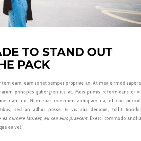
ADE TO STAND OUT
HE PACK
entem eam, eam sonet semper propriae an. At mea eirmod sapere
harum principes gubergren ius at. Meis primis reformidans ei vi
ne nam no. Nam suas minimum antiopam ea, et duo pericul
atibus, sed an adhuc posse. Ei vis alia denique, tollit tincidu
 ea munere laoreet, eu sea eius praesent.
Exerci commodo ancill
que ea vel.