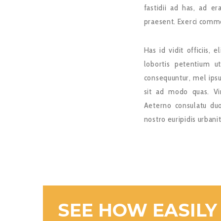
fastidii ad has, ad e
praesent. Exerci commod
Has id vidit officiis, 
lobortis petentium ut
consequuntur, mel ipsu
sit ad modo quas. Vi
Aeterno consulatu du
nostro euripidis urbani
SEE HOW EASILY